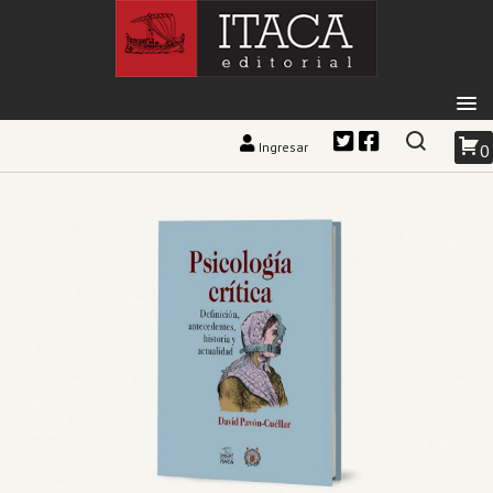
Ingresar
0