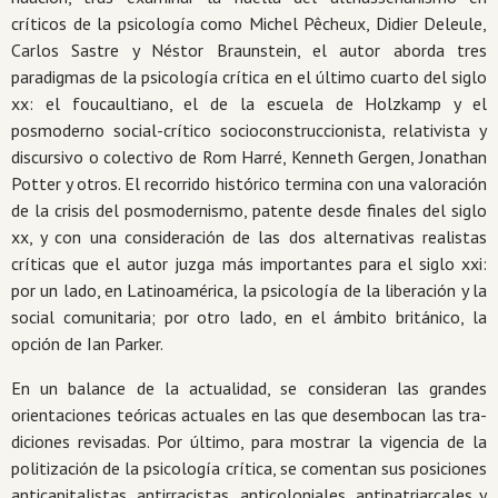
críticos de la psicología como Michel Pêcheux, Didier Deleule,
Carlos Sastre y Néstor Braunstein, el autor aborda tres
paradigmas de la psicología crítica en el último cuarto del siglo
xx: el foucaul­tiano, el de la escuela de Holzkamp y el
posmoderno social-crí­tico socioconstruccionista, relativista y
discursivo o colectivo de Rom Harré, Kenneth Gergen, Jonathan
Potter y otros. El recorrido histórico termina con una valoración
de la crisis del posmodernismo, patente desde finales del siglo
xx, y con una consideración de las dos alternativas realistas
críticas que el au­tor juzga más importantes para el siglo xxi:
por un lado, en La­tinoamérica, la psicología de la liberación y la
social comunitaria; por otro lado, en el ámbito británico, la
opción de Ian Parker.
En un balance de la actualidad, se consideran las grandes
orientaciones teóricas actuales en las que desembocan las tra­
diciones revisadas. Por último, para mostrar la vigencia de la
politización de la psicología crítica, se comentan sus posicio­nes
anticapitalistas, antirracistas, anticoloniales, antipatriarcales y