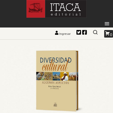
Ingresar
0