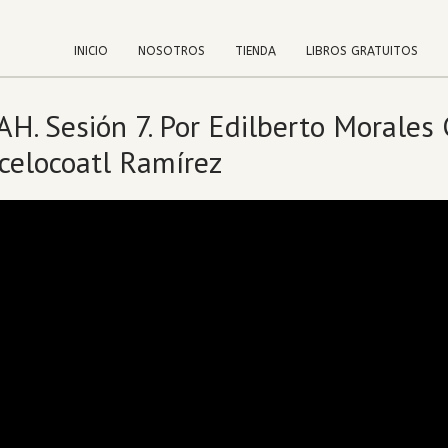
INICIO
NOSOTROS
TIENDA
LIBROS GRATUITOS
H. Sesión 7. Por Edilberto Morales 
celocoatl Ramírez