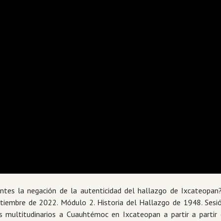
ientes la negación de la autenticidad del hallazgo de Ixcateopan
iembre de 2022. Módulo 2. Historia del Hallazgo de 1948. Sesió
os multitudinarios a Cuauhtémoc en Ixcateopan a partir a parti