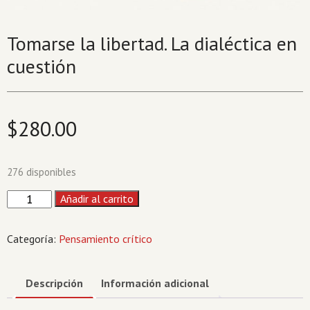
Tomarse la libertad. La dialéctica en
cuestión
$
280.00
276 disponibles
Tomarse
Añadir al carrito
la
libertad.
Categoría:
Pensamiento crítico
La
dialéctica
en
Descripción
Información adicional
cuestión