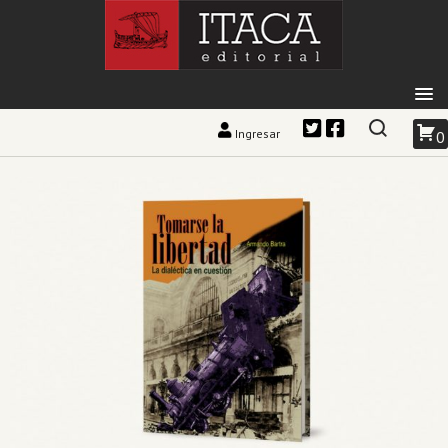
Ingresar
0