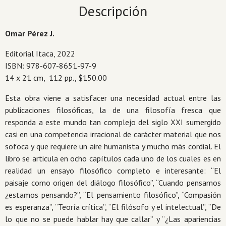
de
Descripción
un
viajero
Omar Pérez J.
platónico
cantidad
Editorial Itaca, 2022
ISBN: 978-607-8651-97-9
14 x 21 cm, 112 pp., $150.00
Esta obra viene a satisfacer una necesidad actual entre las
publicaciones filosóficas, la de una filosofía fresca que
responda a este mundo tan complejo del siglo XXI sumergido
casi en una competencia irracional de carácter material que nos
sofoca y que requiere un aire humanista y mucho más cordial. El
libro se articula en ocho capítulos cada uno de los cuales es en
realidad un ensayo filosófico completo e interesante: “El
paisaje como origen del diálogo filosófico”, “Cuando pensamos
¿estamos pensando?”, “El pensamiento filosófico”, “Compasión
es esperanza”, “Teoría crítica”, “El filósofo y el intelectual”, “De
lo que no se puede hablar hay que callar” y “¿Las apariencias