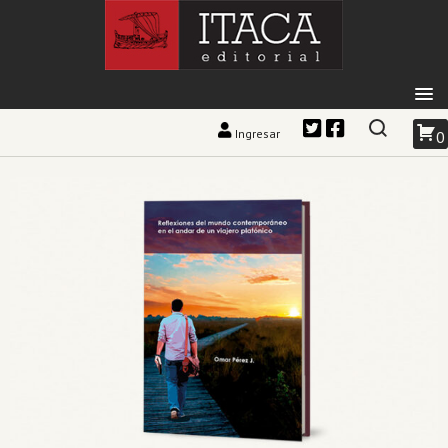
Ingresar
0