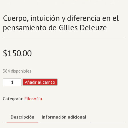
Cuerpo, intuición y diferencia en el
pensamiento de Gilles Deleuze
$
150.00
364 disponibles
Cuerpo,
Añadir al carrito
intuición
y
Categoría:
Filosofía
diferencia
en
el
Descripción
Información adicional
pensamiento