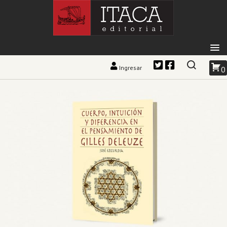
Ingresar
0