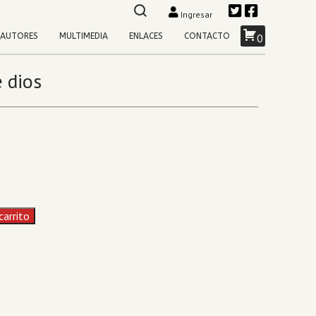
Ingresar
AUTORES
MULTIMEDIA
ENLACES
CONTACTO
0
 dios
carrito