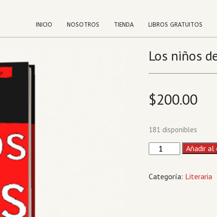
INICIO
NOSOTROS
TIENDA
LIBROS GRATUITOS
Los niños de
$
200.00
181 disponibles
Los
Añadir al 
niños
de
Categoría:
Literaria
dios
cantidad