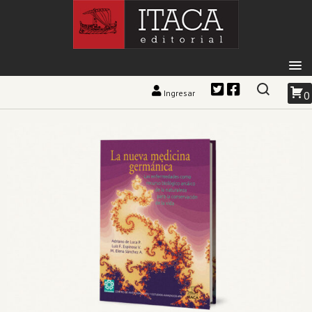
Ingresar
0