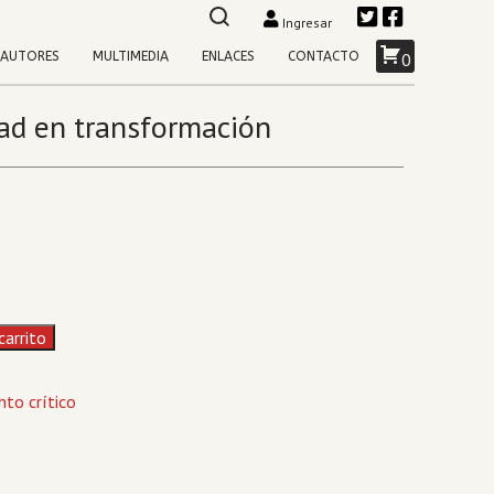
Ingresar
AUTORES
MULTIMEDIA
ENLACES
CONTACTO
0
dad en transformación
carrito
to crítico