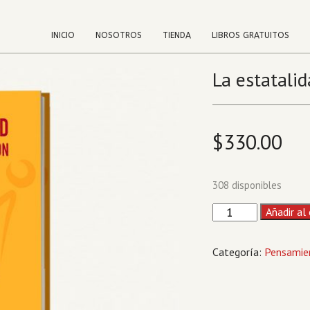
INICIO
NOSOTROS
TIENDA
LIBROS GRATUITOS
La estatali
$
330.00
308 disponibles
La
Añadir al 
estatalidad
en
Categoría:
Pensamien
transformación
cantidad