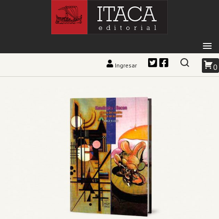
Ingresar
0