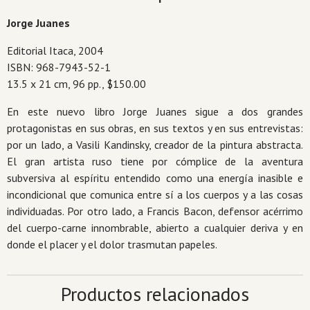
carne
Jorge Juanes
cantidad
Editorial Itaca, 2004
ISBN: 968-7943-52-1
13.5 x 21 cm, 96 pp., $150.00
En este nuevo libro Jorge Juanes sigue a dos grandes
protagonistas en sus obras, en sus textos y en sus entrevistas:
por un lado, a Vasili Kandinsky, creador de la pintura abstracta.
El gran artista ruso tiene por cómplice de la aventura
subversiva al espíritu entendido como una energía inasible e
incondicional que comunica entre sí a los cuerpos y a las cosas
individuadas. Por otro lado, a Francis Bacon, defensor acérrimo
del cuerpo-carne innombrable, abierto a cualquier deriva y en
donde el placer y el dolor trasmutan papeles.
Productos relacionados