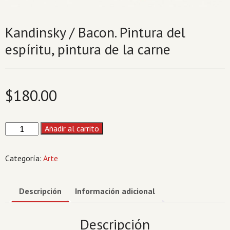
Kandinsky / Bacon. Pintura del
espíritu, pintura de la carne
$
180.00
Kandinsky
Añadir al carrito
/
Bacon.
Categoría:
Arte
Pintura
del
espíritu,
Descripción
Información adicional
pintura
de
Descripción
la