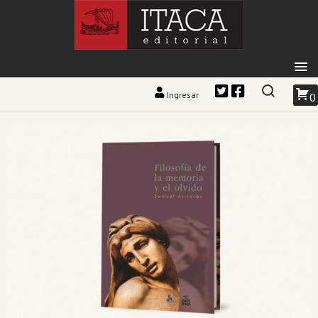
Ingresar
0