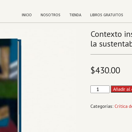
INICIO
NOSOTROS
TIENDA
LIBROS GRATUITOS
Contexto ins
la sustentab
$
430.00
Contexto
Añadir al 
institucional
para
Categorías:
Crítica 
la
innovación
y
la