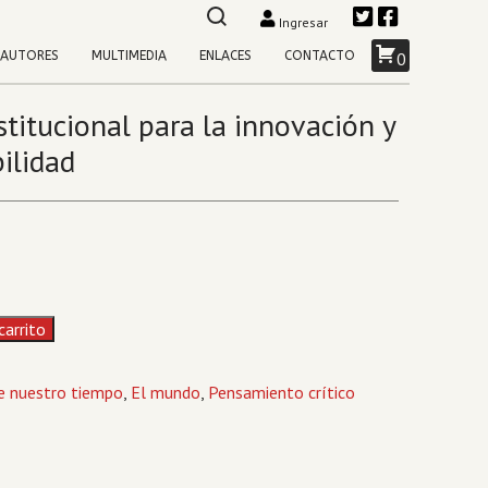
Ingresar
AUTORES
MULTIMEDIA
ENLACES
CONTACTO
0
titucional para la innovación y
ilidad
carrito
de nuestro tiempo
,
El mundo
,
Pensamiento crítico