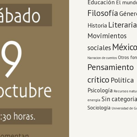
Educación
El mund
Filosofía
Géner
Literaria
Historia
Movimientos
Méxic
sociales
Otros fo
Narracion de cuentos
Pensamiento
crítico
Política
Psicología
Recursos natu
Sin categorí
energía
Sociología
Universidad de G