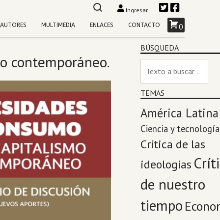
Ingresar
AUTORES
MULTIMEDIA
ENLACES
CONTACTO
0
BÚSQUEDA
mo contemporáneo.
TEMAS
América Latina
Ciencia y tecnología
Crítica de las
Crít
ideologías
de nuestro
tiempo
Econo