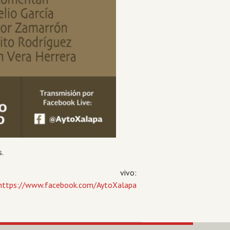
s.
vivo:
https://www.facebook.com/AytoXalapa