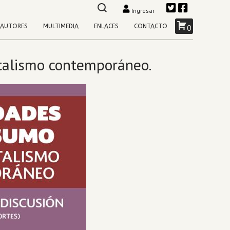
Ingresar
AUTORES
MULTIMEDIA
ENLACES
CONTACTO
0
italismo contemporáneo.