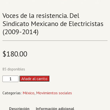
Voces de la resistencia. Del
Sindicato Mexicano de Electricistas
(2009-2014)
$
180.00
85 disponibles
Voces
Añadir al carrito
de
la
Categorías:
México
,
Movimientos sociales
resistencia.
Del
Sindicato
Descripción
Información adicional