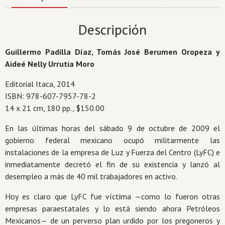
Mexicano
de
Descripción
Electricistas
(2009-
Guillermo Padilla Díaz, Tomás José Berumen Oropeza y
2014)
Aideé Nelly Urrutia Moro
cantidad
Editorial Itaca, 2014
ISBN: 978-607-7957-78-2
14 x 21 cm, 180 pp., $150.00
En las últimas horas del sábado 9 de octubre de 2009 el
gobierno federal mexicano ocupó militarmente las
instalaciones de la empresa de Luz y Fuerza del Centro (LyFC) e
inmediatamente decretó el fin de su existencia y lanzó al
desempleo a más de 40 mil trabajadores en activo.
Hoy es claro que LyFC fue víctima —como lo fueron otras
empresas paraestatales y lo está siendo ahora Petróleos
Mexicanos— de un perverso plan urdido por los pregoneros y