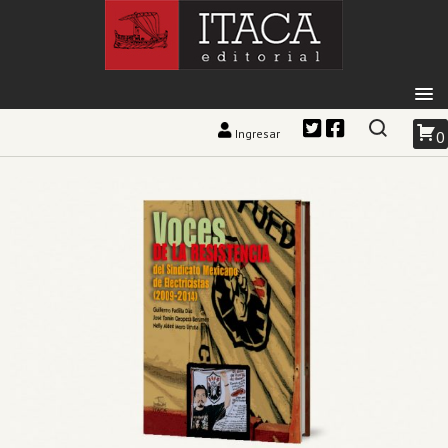
Ingresar
0