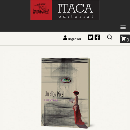
Ingresar
0