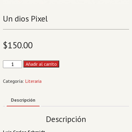
Un dios Pixel
$
150.00
Un
Añadir al carrito
dios
Pixel
Categoría:
Literaria
cantidad
Descripción
Descripción