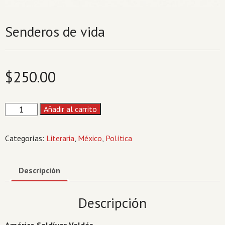
Senderos de vida
$
250.00
Senderos
Añadir al carrito
de
vida
Categorías:
Literaria
,
México
,
Política
cantidad
Descripción
Descripción