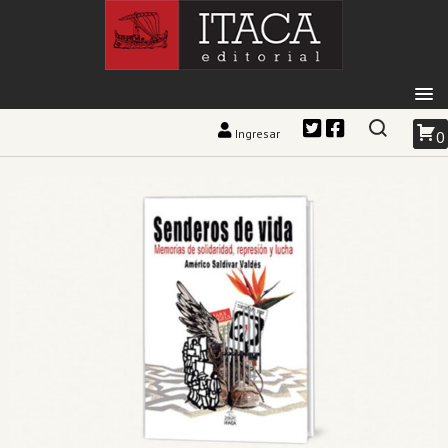
Ingresar
0