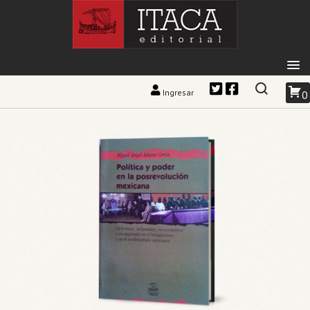
Ingresar
0