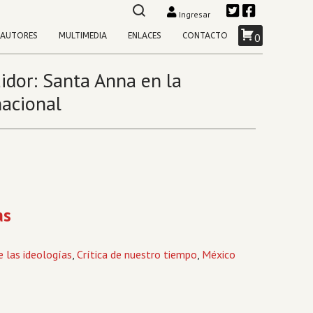
Ingresar
AUTORES
MULTIMEDIA
ENLACES
CONTACTO
0
raidor: Santa Anna en la
nacional
as
e las ideologías
,
Crítica de nuestro tiempo
,
México