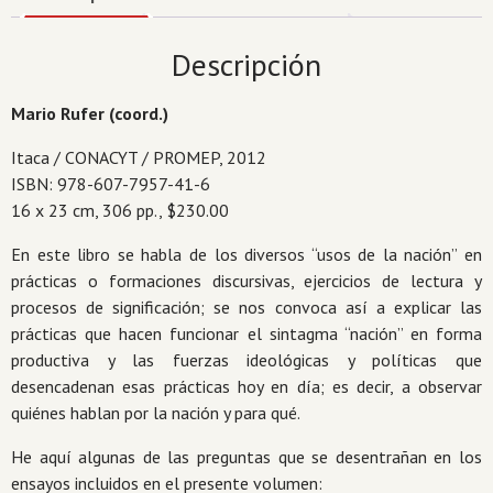
y
formaciones
Descripción
de
otredad
Mario Rufer (coord.)
en
contextos
Itaca / CONACYT / PROMEP, 2012
poscoloniales
ISBN: 978-607-7957-41-6
cantidad
16 x 23 cm, 306 pp., $230.00
En este libro se habla de los diversos “usos de la nación” en
prácticas o formaciones discursivas, ejercicios de lectura y
procesos de significación; se nos convoca así a explicar las
prácticas que hacen funcionar el sintagma “nación” en forma
productiva y las fuerzas ideológicas y políticas que
desencadenan esas prácticas hoy en día; es decir, a observar
quiénes hablan por la nación y para qué.
He aquí algunas de las preguntas que se desentrañan en los
ensayos incluidos en el presente volumen: