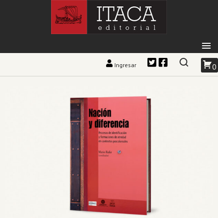
Ingresar
0