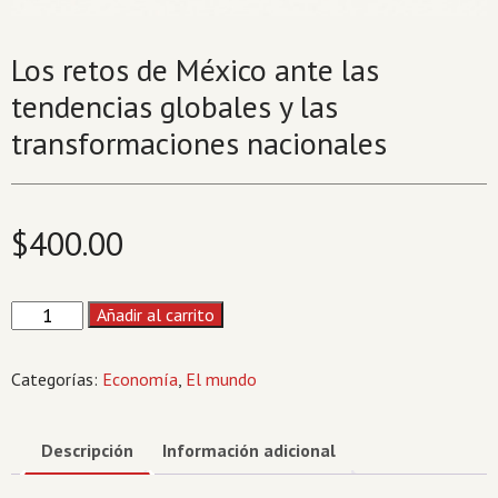
Los retos de México ante las
tendencias globales y las
transformaciones nacionales
$
400.00
Los
Añadir al carrito
retos
de
Categorías:
Economía
,
El mundo
México
ante
las
Descripción
Información adicional
tendencias