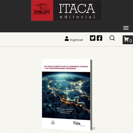
Ingresar
0