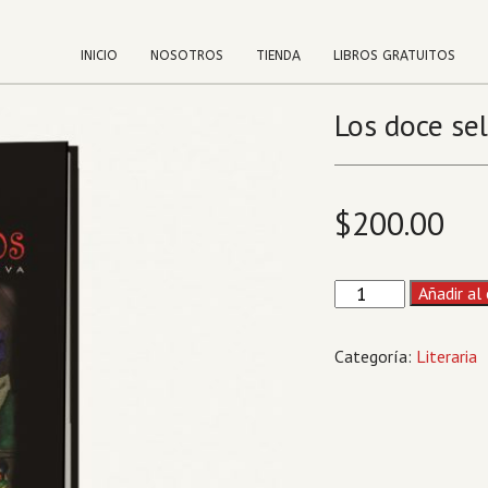
INICIO
NOSOTROS
TIENDA
LIBROS GRATUITOS
Los doce sel
$
200.00
Los
Añadir al 
doce
sellos
Categoría:
Literaria
cantidad