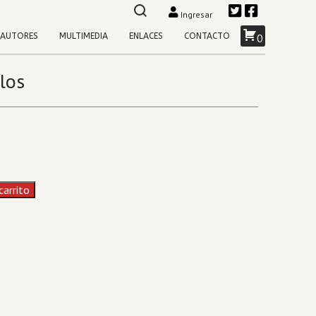
Ingresar
AUTORES
MULTIMEDIA
ENLACES
CONTACTO
0
los
carrito