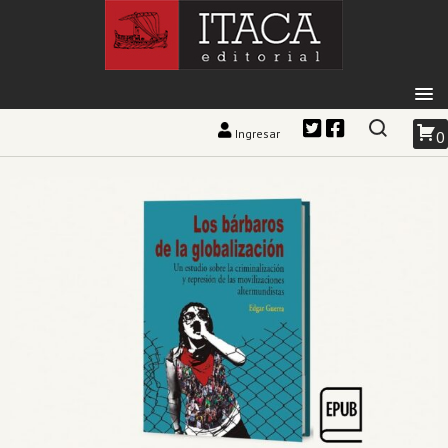
Ingresar
0