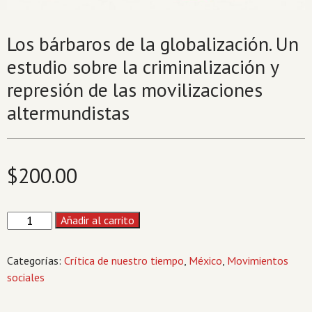
Los bárbaros de la globalización. Un
estudio sobre la criminalización y
represión de las movilizaciones
altermundistas
$
200.00
Los
Añadir al carrito
bárbaros
de
Categorías:
Crítica de nuestro tiempo
,
México
,
Movimientos
la
sociales
globalización.
Un