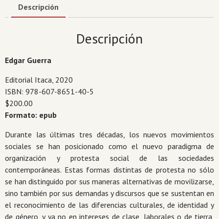
estudio
Descripción
sobre
la
Descripción
criminalización
y
Edgar Guerra
represión
de
Editorial Itaca, 2020
las
ISBN: 978-607-8651-40-5
movilizaciones
$200.00
altermundistas
Formato: epub
cantidad
Durante las últimas tres décadas, los nuevos movimientos
sociales se han posicio­nado como el nuevo paradigma de
organización y protesta social de las socie­dades
contemporáneas. Estas formas distintas de protesta no sólo
se han dis­tinguido por sus maneras alternativas de movilizarse,
sino también por sus demandas y discursos que se sustentan en
el reconocimiento de las diferencias culturales, de iden­tidad y
de género, y ya no en intereses de clase, laborales o de tierra,