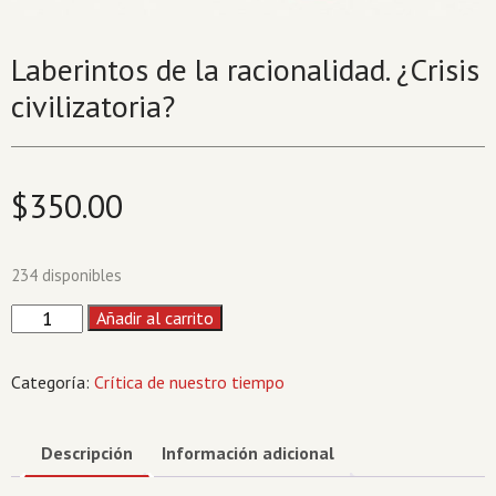
Laberintos de la racionalidad. ¿Crisis
civilizatoria?
$
350.00
234 disponibles
Laberintos
Añadir al carrito
de
la
Categoría:
Crítica de nuestro tiempo
racionalidad.
¿Crisis
civilizatoria?
Descripción
Información adicional
cantidad