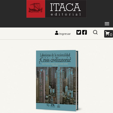
Ingresar
0