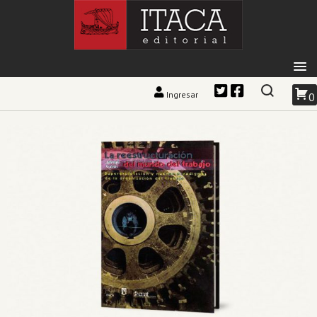
Ingresar
0