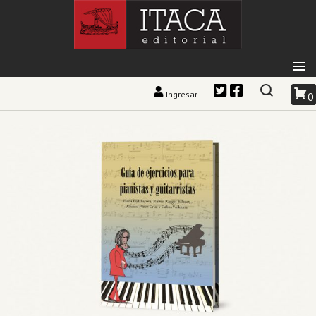
Ingresar
0