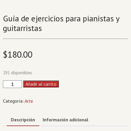
Guía de ejercicios para pianistas y
guitarristas
$
180.00
291 disponibles
Guía
Añadir al carrito
de
ejercicios
Categoría:
Arte
para
pianistas
y
Descripción
Información adicional
guitarristas