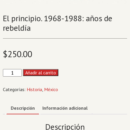
El principio. 1968-1988: años de
rebeldía
$
250.00
El
Añadir al carrito
principio.
1968-
Categorías:
Historia
,
México
1988:
años
de
Descripción
Información adicional
rebeldía
cantidad
Descripción