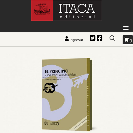
Ingresar
0