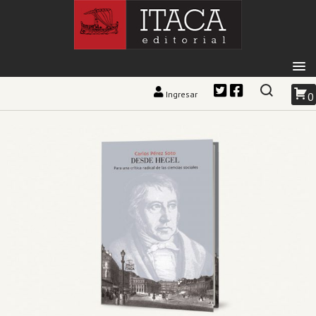
Ingresar
0