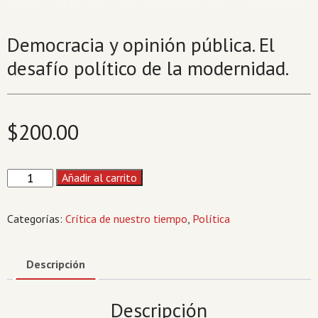
Democracia y opinión pública. El
desafío político de la modernidad.
$
200.00
Democracia
Añadir al carrito
y
opinión
Categorías:
Crítica de nuestro tiempo
,
Política
pública.
El
desafío
Descripción
político
de
Descripción
la