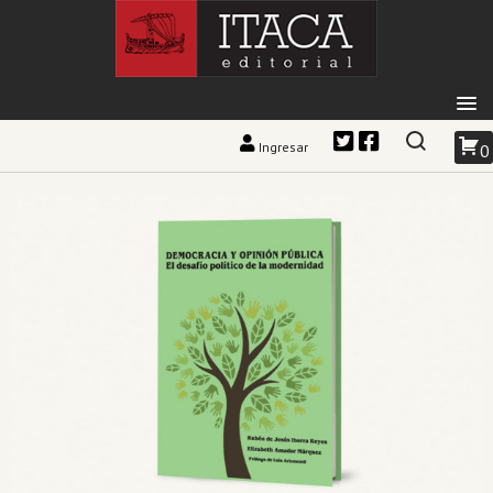
Ingresar
0