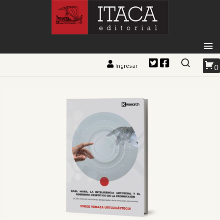
Ingresar
0