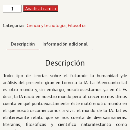
Karl
Añadir al carrito
Marx,
La
Categorías:
Ciencia y tecnología
,
Filosofía
Inteligencia
Artificial
Y
Descripción
Información adicional
El
Gobierno
Descripción
Despótico
De
Todo tipo de teorías sobre el futurode la humanidad yde
La
análisis del presente giran en torno a la IA. La IA encuanto tal
Producción
es otro mundo y, sin embargo, nosotrosestamos ya en él. Es
cantidad
decir, la IA nació en nuestro mundo,pero al crecer no nos dimos
cuenta en qué puntoexactamente éste mutó enotro mundo en
el que nosotroscomenzamos a vivir: el mundo de la IA. Tal es
elinteresante relato que se nos cuenta de diversasmaneras:
literarias, filosóficas y científico naturalestanto como