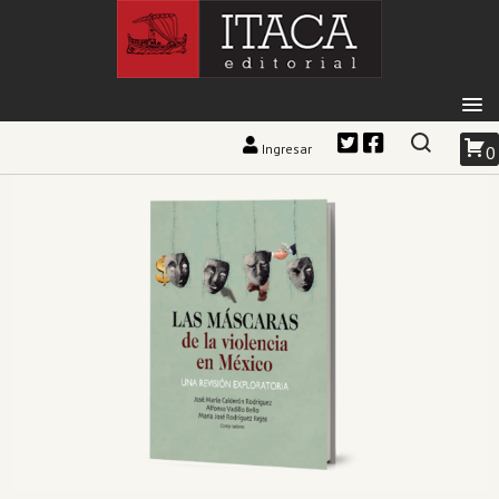
Ingresar
0